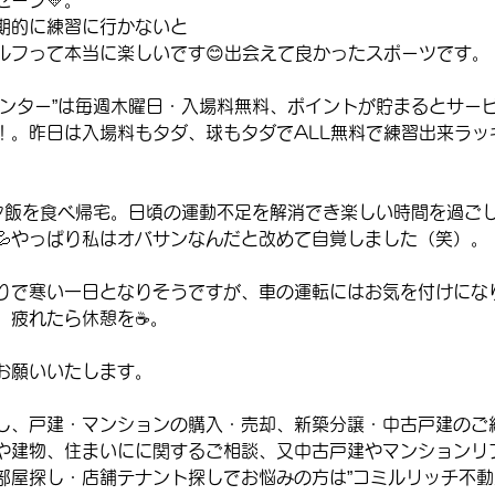
ーフ💛。
期的に練習に行かないと
ルフって本当に楽しいです😊出会えて良かったスポーツです。
センター”は毎週木曜日・入場料無料、ポイントが貯まるとサー
！。昨日は入場料もタダ、球もタダでALL無料で練習出来ラッ
。
で夕飯を食べ帰宅。日頃の運動不足を解消でき楽しい時間を過ご
💦やっぱり私はオバサンなんだと改めて自覚しました（笑）。
りで寒い一日となりそうですが、車の運転にはお気を付けにな
。疲れたら休憩を☕。
お願いいたします。
し、戸建・マンションの購入・売却、新築分譲・中古戸建のご
や建物、住まいにに関するご相談、又中古戸建やマンションリ
部屋探し・店舗テナント探しでお悩みの方は”コミルリッチ不動