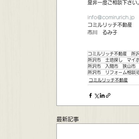
是非一度ご相談下さい
info＠comirurich.jp
コミルリッチ不動産
市川　るみ子
コミルリッチ不動産 所
所沢市 土地探し マイ
所沢市 入間市 狭山市
所沢市 リフォーム相談
コミルリッチ不動産
最新記事