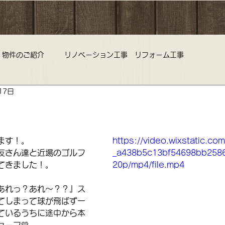
物件のご紹介
リノベーション工事 リフォーム工事
17日
旅行 中古マンション 不動産査定
野老澤雛物語 ひな祭り 雛
コミルリッチ不動産 営業時間 定休日のお知らせ
ます！。
https://video.wixstatic.co
友さん達と近場のゴルフ
_a438b5c13bf54698bb258
てきました！。
20p/mp4/file.mp4
ークラブ 不動産
リノベーション リフォーム 中古マンション
『あれっ？あれ～？？』ス
てしまって球が飛ばず一
ているうちに途中から本