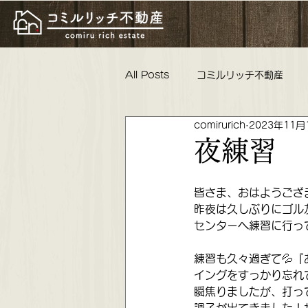
All Posts
コミルリッチ不動産
comirurich
2023年11月
物件紹介 リフォーム工事 親睦
夜練習
コミルリッチ不動産 不動産女子
皆さま、おはようござ
昨夜は久しぶりにゴル
センターへ練習に行っ
これからの活動 懇親会 ロータリ
練習も久々過ぎて💦
イングをすっかり忘れ
瞬焦りましたが、打っ