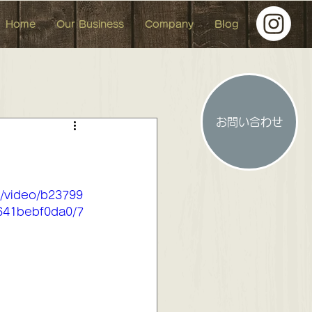
Home
Our Business
Company
Blog
お問い合わせ
人形 イベント イベント参加
m/video/b23799
641bebf0da0/7
 お洒落な中古マンション