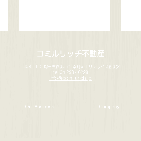
コミルリッチ不動産
〒359-1115 埼玉県所沢市御幸町6-1 サンライズ所沢2F
tel.04-2937-6228
info＠comirurich.jp
コミルリッチ不動産3周年記
入間
念企画🎁キャンペーンのお知
建✨
Our Business
Company
らせ✨