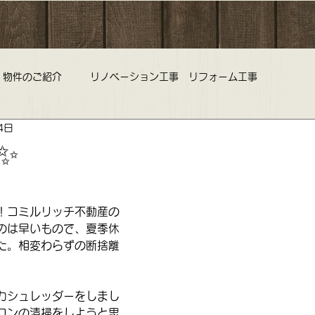
物件のご紹介
リノベーション工事 リフォーム工事
4日
旅行 中古マンション 不動産査定
野老澤雛物語 ひな祭り 雛
✨
コミルリッチ不動産 営業時間 定休日のお知らせ
！コミルリッチ不動産の
のは早いもので、夏季休
た。相変わらずの断捨離
ークラブ 不動産
リノベーション リフォーム 中古マンション
力シュレッダーをしまし
アコンの清掃をしようと思