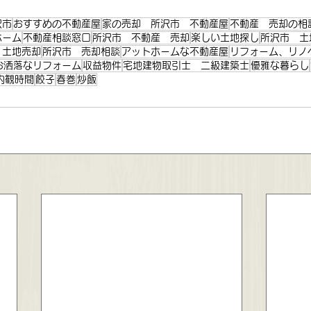
沢市
おすすめの不動産屋
家の売却 所沢市 不動産屋
不動産 売却の相
ホーム
不動産相談窓口
所沢市 不動産 売却
楽しい土地探し
所沢市 土
 土地売却
所沢市 売却相談
アットホームな不動産屋
リフォーム、リノ
お洒落なリフォーム
収益物件
宅地建物取引士 二級建築士
優雅な暮らし
内観時間
餃子
春巻
炒飯