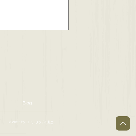
市下藤沢２丁目🏠中古戸
成約しました！
Blog
© 2023 by コミルリッチ不動産