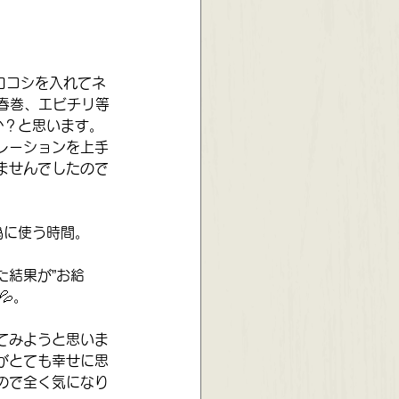
ロコシを入れてネ
春巻、エビチリ等
か？と思います。
レーションを上手
ませんでしたので
為に使う時間。
た結果が”お給
💦。
てみようと思いま
がとても幸せに思
ので全く気になり