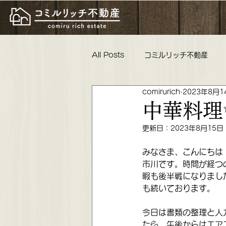
All Posts
コミルリッチ不動産
comirurich
2023年8月1
物件紹介 リフォーム工事 親睦
中華料理
更新日：
2023年8月15日
コミルリッチ不動産 不動産女子
みなさま、こんにちは
市川です。時間が経つ
暇も後半戦になりまし
これからの活動 懇親会 ロータリ
も続いております。
今日は書類の整理と人
た💦。午後からはエ