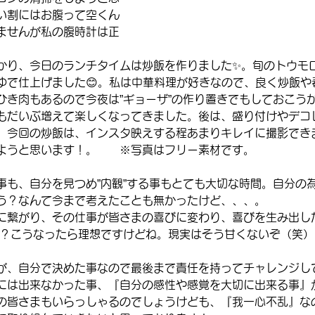
い割にはお腹って空くん
ませんが私の腹時計は正
かり、今日のランチタイムは炒飯を作りました✨。旬のトウモ
ゆで仕上げました😊。私は中華料理が好きなので、良く炒飯や
ひき肉もあるので今夜は”ギョーザ”の作り置きでもしておこう
もだいぶ増えて楽しくなってきました。後は、盛り付けやデコ
。今回の炒飯は、インスタ映えする程あまりキレイに撮影でき
ようと思います！。　　※写真はフリー素材です。
事も、自分を見つめ”内観”する事もとても大切な時間。自分の
う？なんて今まで考えたことも無かったけど、、、。
に繋がり、その仕事が皆さまの喜びに変わり、喜びを生み出し
な？こうなったら理想ですけどね。現実はそう甘くないぞ（笑）
が、自分で決めた事なので最後まで責任を持ってチャレンジし
には出来なかった事、『自分の感性や感覚を大切に出来る事』
チの皆さまもいらっしゃるのでしょうけども、『我一心不乱』な