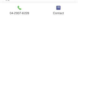
04-2937-6228
Contact
すべて表示
最新記事
コミルリッチ不動産
〒359-1115 埼玉県所沢市御幸町6-1 サンライズ所沢2F