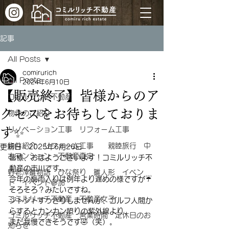
記事
All Posts
comirurich
All Posts
2024年6月10日
【販売終了】皆様からのア
コミルリッチ不動産
クセスをお待ちしておりま
物件のご紹介
す✨
リノベーション工事 リフォーム工事
物件紹介 リフォーム工事 親睦旅行 中
更新日：
2025年6月26日
古マンション 不動産査定
皆様、おはようございます！コミルリッチ不
動産の市川です。
野老澤雛物語 ひな祭り 雛人形 イベン
今年の梅雨入りは例年より遅めの様ですが☔
ト イベント参加
そろそろ？みたいですね。
コミルリッチ不動産 不動産女子
ジトジトすっきりしませんが、ゴルフ人間か
らするとカンカン照りの紫外線より、
コミルリッチ不動産 営業時間 定休日のお
まだ我慢できそうです🤣（笑）。
知らせ