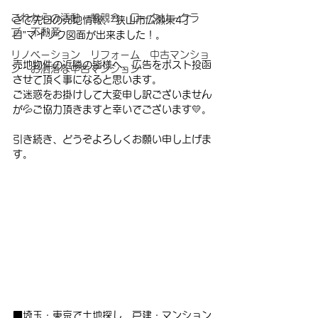
これからの活動 懇親会 ロータリークラ
さて先日の売地情報、”狭山市広瀬東4丁
ブ 不動産
目”マイソク図面が出来ました！。
リノベーション リフォーム 中古マンショ
売地物件の近隣の皆様へ、広告をポスト投函
ン お洒落な中古マンション
させて頂く事になると思います。
ご迷惑をお掛けして大変申し訳ございません
が💦ご協力頂きますと幸いでございます💛。
引き続き、どうぞよろしくお願い申し上げま
す。
■埼玉・東京で土地探し、戸建・マンション