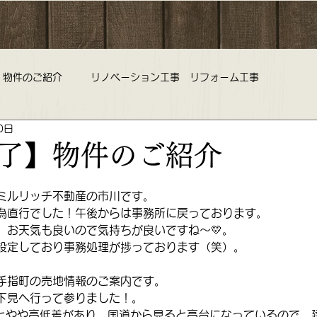
物件のご紹介
リノベーション工事 リフォーム工事
0日
旅行 中古マンション 不動産査定
野老澤雛物語 ひな祭り 雛
了】物件のご紹介
コミルリッチ不動産 営業時間 定休日のお知らせ
ミルリッチ不動産の市川です。
為直行でした！午後からは事務所に戻っております。
、お天気も良いので気持ちが良いですね～💛。
設定しており事務処理が捗っております（笑）。
ークラブ 不動産
リノベーション リフォーム 中古マンション
手指町の売地情報のご案内です。
下見へ行って参りました！。
るとやや高低差があり、国道から見ると高台になっているので、