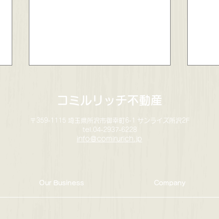
コミルリッチ不動産
〒359-1115 埼玉県所沢市御幸町6-1 サンライズ所沢2F
tel.04-2937-6228
info＠comirurich.jp
入間市下藤沢２丁目🏠中古戸
【成
建✨成約しました！
ー✨
Our Business
Company