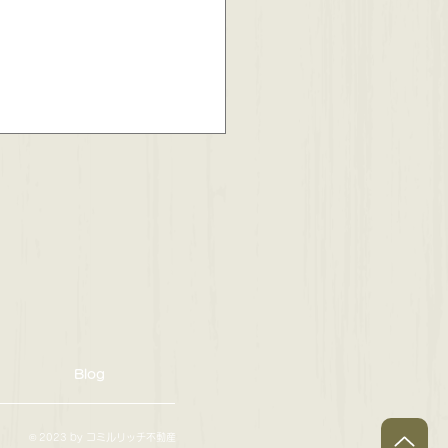
約済】スカイライズタワ
タワマン賃貸物件
Blog
© 2023 by コミルリッチ不動産