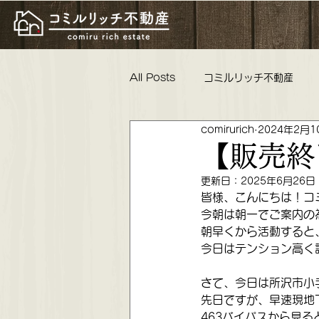
All Posts
コミルリッチ不動産
comirurich
2024年2月1
物件紹介 リフォーム工事 親睦
【販売終
更新日：
2025年6月26日
コミルリッチ不動産 不動産女子
皆様、こんにちは！コ
今朝は朝一でご案内の
朝早くから活動すると
今日はテンション高く
これからの活動 懇親会 ロータリ
さて、今日は所沢市小
先日ですが、早速現地
463バイパスから見