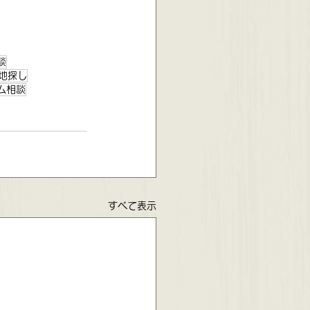
談
地探し
ム相談
すべて表示