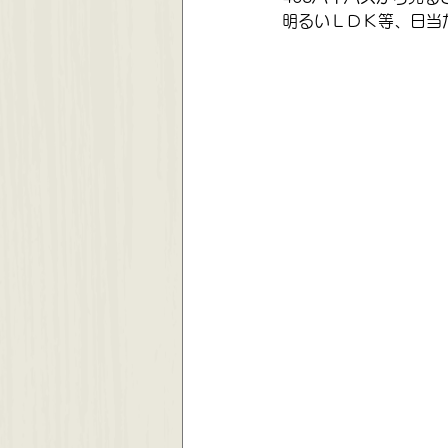
明るいＬＤＫ等、日当