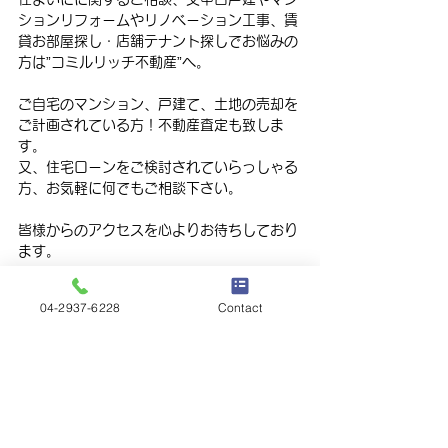
ションリフォームやリノベーション工事、賃
貸お部屋探し・店舗テナント探しでお悩みの
方は”コミルリッチ不動産”へ。
ご自宅のマンション、戸建て、土地の売却を
ご計画されている方！不動産査定も致しま
す。
又、住宅ローンをご検討されていらっしゃる
方、お気軽に何でもご相談下さい。
皆様からのアクセスを心よりお待ちしており
ます。
コミルリッチ不動産　市川
04-2937-6228
Contact
携帯電話０９０－８０１８－８６６６
info@comirurich.jp