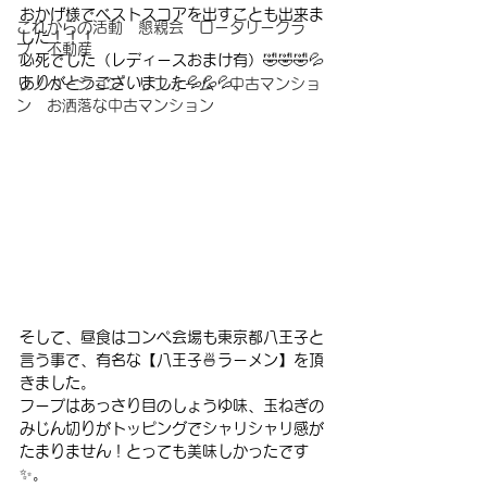
おかげ様でベストスコアを出すことも出来ま
これからの活動 懇親会 ロータリークラ
した！！！
ブ 不動産
必死でした（レディースおまけ有）🤣🤣🤣💦
ありがとうございました💦💦💦。
リノベーション リフォーム 中古マンショ
ン お洒落な中古マンション
そして、昼食はコンペ会場も東京都八王子と
言う事で、有名な【八王子🍜ラーメン】を頂
きました。
フープはあっさり目のしょうゆ味、玉ねぎの
みじん切りがトッピングでシャリシャリ感が
たまりません！とっても美味しかったです
✨。