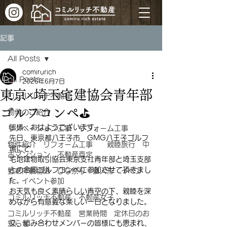
記事
All Posts
comirurich
All Posts
2025年6月7日
東京×埼玉宅建協会青年部
コミルリッチ不動産
ゴルフコンペ⛳
物件のご紹介
皆様、おはようございます。
リノベーション工事 リフォーム工事
先日、東京都八王子市　GMG八王子ゴルフ
物件紹介 リフォーム工事 親睦旅行 中
場にて、
古マンション 不動産査定
宅地建物取引協会東京支社青年部と埼玉支部
との合同ゴルフコンペに参加させて頂きまし
野老澤雛物語 ひな祭り 雛人形 イベン
た。
ト イベント参加
お天気も良く素晴らしい青空の下、親睦を深
コミルリッチ不動産 不動産女子
めながら有意義な楽しい一日となりました。
コミルリッチ不動産 営業時間 定休日のお
又、組み合わせメンバーの皆様にも恵まれ、
知らせ