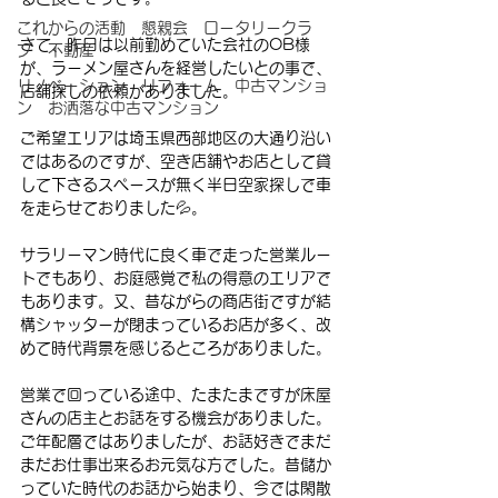
これからの活動 懇親会 ロータリークラ
さて、昨日は以前勤めていた会社のOB様
ブ 不動産
が、ラーメン屋さんを経営したいとの事で、
リノベーション リフォーム 中古マンショ
店舗探しの依頼がありました。
ン お洒落な中古マンション
ご希望エリアは埼玉県西部地区の大通り沿い
ではあるのですが、空き店舗やお店として貸
して下さるスペースが無く半日空家探しで車
を走らせておりました💦。
サラリーマン時代に良く車で走った営業ルー
トでもあり、お庭感覚で私の得意のエリアで
もあります。又、昔ながらの商店街ですが結
構シャッターが閉まっているお店が多く、改
めて時代背景を感じるところがありました。
営業で回っている途中、たまたまですが床屋
さんの店主とお話をする機会がありました。
ご年配層ではありましたが、お話好きでまだ
まだお仕事出来るお元気な方でした。昔儲か
っていた時代のお話から始まり、今では閑散