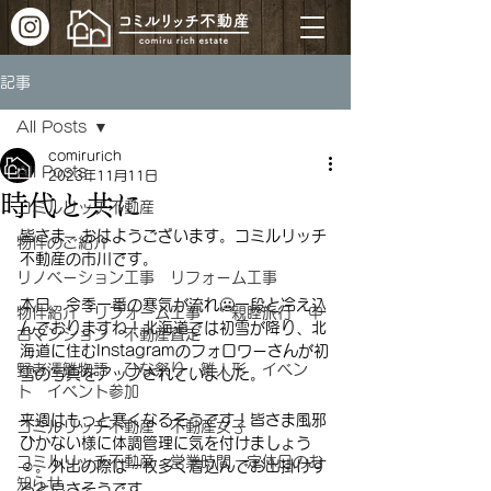
記事
All Posts
comirurich
All Posts
2023年11月11日
時代と共に
コミルリッチ不動産
皆さま、おはようございます。コミルリッチ
物件のご紹介
不動産の市川です。
リノベーション工事 リフォーム工事
本日、今季一番の寒気が流れ🥶一段と冷え込
物件紹介 リフォーム工事 親睦旅行 中
んでおりますね！北海道では初雪が降り、北
古マンション 不動産査定
海道に住むInstagramのフォロワーさんが初
野老澤雛物語 ひな祭り 雛人形 イベン
雪の写真をアップされていました。
ト イベント参加
来週はもっと寒くなるそうです！皆さま風邪
コミルリッチ不動産 不動産女子
ひかない様に体調管理に気を付けましょう
コミルリッチ不動産 営業時間 定休日のお
☺。外出の際は一枚多く着込んでお出掛けす
知らせ
ると良さそうです。