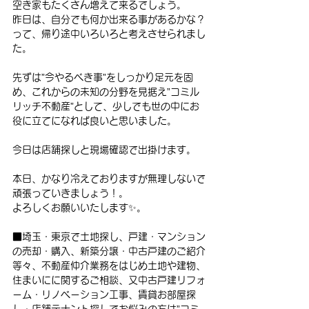
空き家もたくさん増えて来るでしょう。
昨日は、自分でも何か出来る事があるかな？
って、帰り途中いろいろと考えさせられまし
た。
先ずは”今やるべき事”をしっかり足元を固
め、これからの未知の分野を見据え”コミル
リッチ不動産”として、少しでも世の中にお
役に立てになれば良いと思いました。
今日は店舗探しと現場確認で出掛けます。
本日、かなり冷えておりますが無理しないで
頑張っていきましょう！。
よろしくお願いいたします✨。
■埼玉・東京で土地探し、戸建・マンション
の売却・購入、新築分譲・中古戸建のご紹介
等々、不動産仲介業務をはじめ土地や建物、
住まいにに関するご相談、又中古戸建リフォ
ーム・リノベーション工事、賃貸お部屋探
し・店舗テナント探しでお悩みの方は”コミ