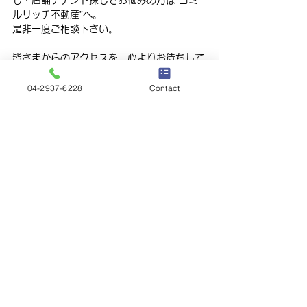
ルリッチ不動産”へ。
是非一度ご相談下さい。
皆さまからのアクセスを、心よりお待ちして
おります。
04-2937-6228
Contact
info＠comirurich.jp
コミルリッチ不動産
市川　るみ子
コミルリッチ不動産
すべて表示
最新記事