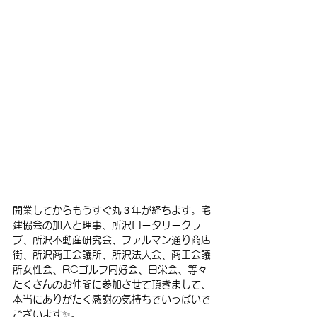
開業してからもうすぐ丸３年が経ちます。宅
建協会の加入と理事、所沢ロータリークラ
ブ、所沢不動産研究会、ファルマン通り商店
街、所沢商工会議所、所沢法人会、商工会議
所女性会、RCゴルフ同好会、日栄会、等々
たくさんのお仲間に参加させて頂きまして、
本当にありがたく感謝の気持ちでいっぱいで
ございます✨。