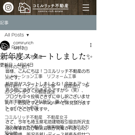
記事
All Posts
comirurich
All Posts
4月12日
新年度スタートしました✨
コミルリッチ不動産
更新日：
4月24日
物件のご紹介
皆様、こんにちは！コミルリッチ不動産の市
リノベーション工事 リフォーム工事
川です。
新年度がスタートしましたね！今年もアッと
物件紹介 リフォーム工事 親睦旅行 中
言う間に過ぎて行きそうですが💦（笑）、
古マンション 不動産査定
ブログも中々投稿できずに申し訳ございませ
野老澤雛物語 ひな祭り 雛人形 イベン
ん！。近況ですとInstagramで拝見頂けます
ト イベント参加
と幸いでございます💛。
コミルリッチ不動産 不動産女子
さて、今年も埼玉県宅地建物取引協会所沢支
コミルリッチ不動産 営業時間 定休日のお
部の理事会及び歓送迎会が開催されました。
知らせ
全期同様、所沢支部レディース部長を仰せつ