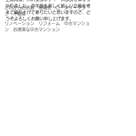
かりました。今年度も楽しく新しい企画を考
これからの活動 懇親会 ロータリークラ
えて盛り上げて参りたいと思いますので、ど
ブ 不動産
うぞよろしくお願い申し上げます。
リノベーション リフォーム 中古マンショ
ン お洒落な中古マンション