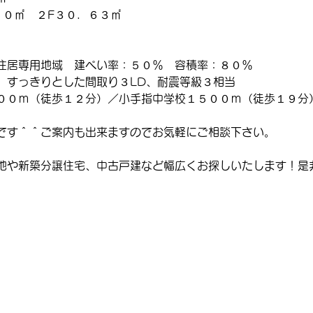
５０㎡　２F３０．６３㎡
住居専用地域　建ぺい率：５０％　容積率：８０％
、すっきりとした間取り３LD、耐震等級３相当
００ｍ（徒歩１２分）／小手指中学校１５００ｍ（徒歩１９分
です＾＾ご案内も出来ますのでお気軽にご相談下さい。
地や新築分譲住宅、中古戸建など幅広くお探しいたします！是