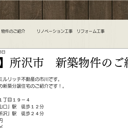
物件のご紹介
リノベーション工事 リフォーム工事
8日
旅行 中古マンション 不動産査定
野老澤雛物語 ひな祭り 雛
】所沢市 新築物件のご
コミルリッチ不動産 営業時間 定休日のお知らせ
ミルリッチ不動産の市川です。
の新築分譲住宅のご紹介です！。
１丁目１９－４
ークラブ 不動産
リノベーション リフォーム 中古マンション
山口』駅　徒歩１２分
所沢』駅　徒歩２４分
円
㎡