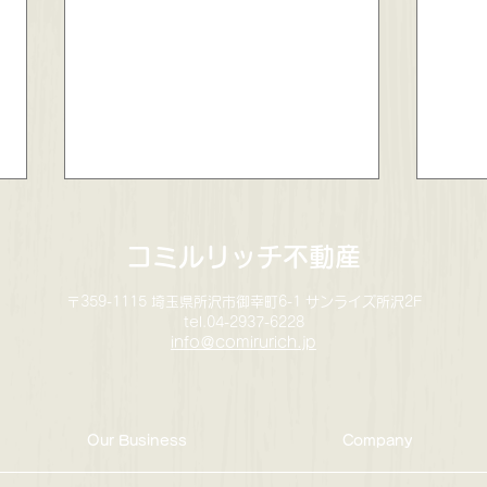
コミルリッチ不動産
〒359-1115 埼玉県所沢市御幸町6-1 サンライズ所沢2F
tel.04-2937-6228
info＠comirurich.jp
入間市下藤沢２丁目🏠中古戸
【成
建✨成約しました！
ー✨
Our Business
Company