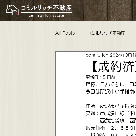
All Posts
コミルリッチ不動産
comirurich
2024年3月1
物件紹介 リフォーム工事 親睦
【成約済
更新日：
5 日前
コミルリッチ不動産 不動産女子
皆様、こんにちは！コ
今日は所沢市小手指南
住所：所沢市小手指南
これからの活動 懇親会 ロータリ
交通：西武狭山線『下
　　　西武池袋線『西
販売価格：２，６８０
土地面積：８６．８９