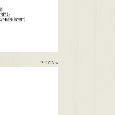
談
地探し
ム相談
収益物件
すべて表示