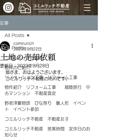
記事
All Posts
comirurich
All Posts
2023年9月22日
土地の売却依頼
コミルリッチ不動産
更新日：
2023年9月28日
物件のご紹介
皆さま、おはようございます。
リノベーション工事 リフォーム工事
コミルリッチ不動産の市川です。
物件紹介 リフォーム工事 親睦旅行 中
古マンション 不動産査定
野老澤雛物語 ひな祭り 雛人形 イベン
ト イベント参加
コミルリッチ不動産 不動産女子
コミルリッチ不動産 営業時間 定休日のお
知らせ