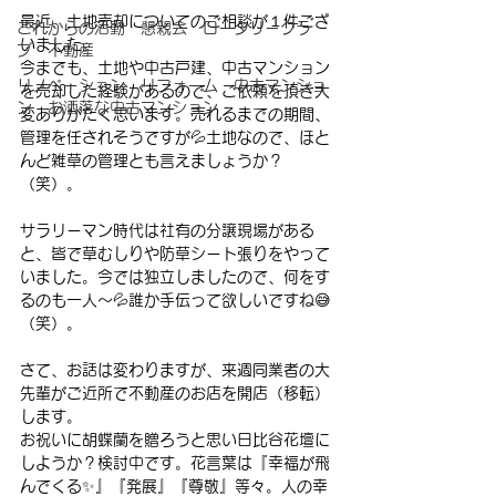
最近、土地売却についてのご相談が１件ござ
これからの活動 懇親会 ロータリークラ
いました。
ブ 不動産
今までも、土地や中古戸建、中古マンション
リノベーション リフォーム 中古マンショ
を売却した経験があるので、ご依頼を頂き大
ン お洒落な中古マンション
変ありがたく思います。売れるまでの期間、
管理を任されそうですが💦土地なので、ほと
んど雑草の管理とも言えましょうか？
（笑）。
サラリーマン時代は社有の分譲現場がある
と、皆で草むしりや防草シート張りをやって
いました。今では独立しましたので、何をす
るのも一人～💦誰か手伝って欲しいですね😅
（笑）。
さて、お話は変わりますが、来週同業者の大
先輩がご近所で不動産のお店を開店（移転）
します。
お祝いに胡蝶蘭を贈ろうと思い日比谷花壇に
しようか？検討中です。花言葉は『幸福が飛
んでくる✨』『発展』『尊敬』等々。人の幸