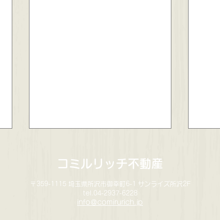
コミルリッチ不動産
〒359-1115 埼玉県所沢市御幸町6-1 サンライズ所沢2F
tel.04-2937-6228
info＠comirurich.jp