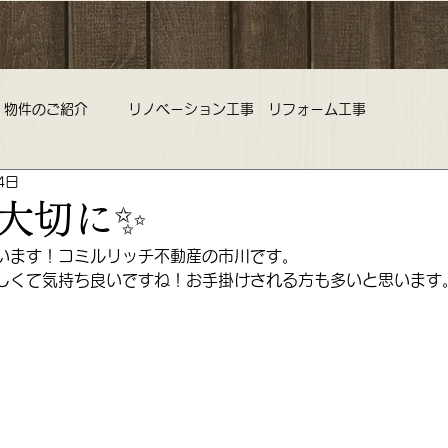
物件のご紹介
リノベーション工事 リフォーム工事
4日
旅行 中古マンション 不動産査定
野老澤雛物語 ひな祭り 雛
大切に✨
います！コミルリッチ不動産の市川です。
コミルリッチ不動産 営業時間 定休日のお知らせ
しくて気持ち良いですね！お手掛けされる方も多いと思います
ークラブ 不動産
リノベーション リフォーム 中古マンション