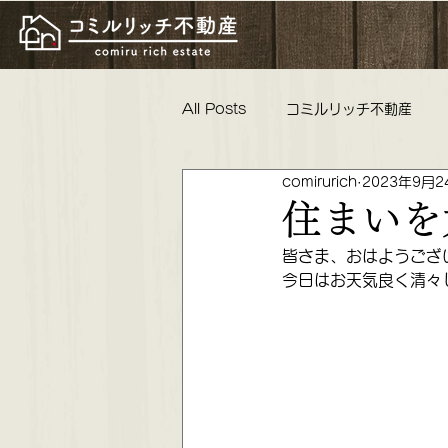
All Posts
コミルリッチ不動産
comirurich
2023年9月2
物件紹介 リフォーム工事 親睦
住まいを
皆さま、おはようござ
コミルリッチ不動産 不動産女子
今日はお天気良く清々
これからの活動 懇親会 ロータリ