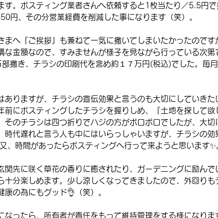
ます。ポスティング業者さんへ依頼すると1枚当たり／5.5円
,650円、その分営業経費を削減した事になります（笑）。
さまへ『ご挨拶』も兼ねて一気に撒いてしまいたかったのです
構な金額なので、すみませんが様子を見ながら行っている次第
万部撒き、チラシの印刷代を含め約１７万円(税込)でした。毎
はありますが、チラシの宣伝効果と言うのも大切にしていきた
年前にポスティングしたチラシを握りしめ、『土地を探して欲
。そのチラシは四つ折りでハジの方がボロボロでしたが、大切
。時代遅れと言う人も中にはいらっしゃいますが、チラシの効
。又、時間があったらポスティングへ行って来ようと思います✨
玄関先に咲く草花の香りに癒されたり、ガーデニングに励んで
ら十分楽しめます。少し涼しくなってきましたので、外回りも
健康の為にもグッド👌（笑）。
になったら、所有者が責任をもって維持管理をする様になりま