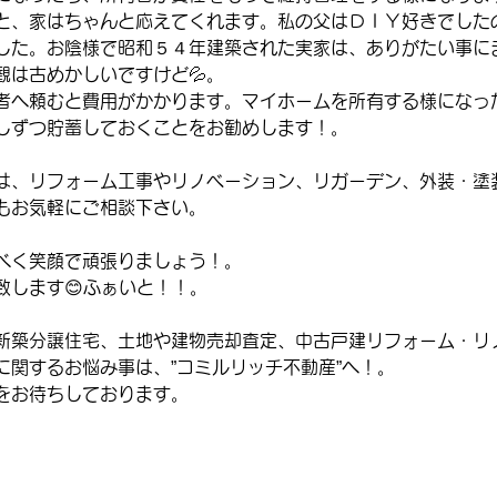
と、家はちゃんと応えてくれます。私の父はＤＩＹ好きでした
した。お陰様で昭和５４年建築された実家は、ありがたい事に
観は古めかしいですけど💦。
者へ頼むと費用がかかります。マイホームを所有する様になっ
しずつ貯蓄しておくことをお勧めします！。
は、リフォーム工事やリノベーション、リガーデン、外装・塗
もお気軽にご相談下さい。
べく笑顔で頑張りましょう！。
致します😊ふぁいと！！。
新築分譲住宅、土地や建物売却査定、中古戸建リフォーム・リ
に関するお悩み事は、”コミルリッチ不動産”へ！。
をお待ちしております。