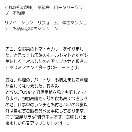
これからの活動 懇親会 ロータリークラ
ブ 不動産
リノベーション リフォーム 中古マンショ
ン お洒落な中古マンション
先日、夏野菜のトマト🍅カレーを作りまし
た。と言っても缶詰のホールトマトですが💦
美味しくできましたのでアップさせて頂きま
す💛スミマセン！今日はQRコードです。
最近、料理のレパートリーも増えまして調理
が楽しくなりました。暇をみ
て”YouTube”で料理番組を見て勉強してお
ります。物価高騰もあり外食も高くつきます
ので、仕事中のランチとお付き合いの会食以
外は自宅でご飯を食べる事にしております。
只今”豆腐サラダ”研究中🥗です。美味しく出
来ましたら又アップいたします！。