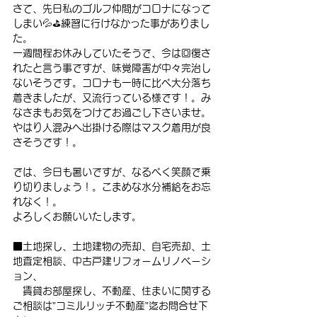
さて、先日私のゴルフ仲間がコロナになって
しまい💦⛳練習に行けなかった事がありまし
た。
一週間程お休みしていたそうで、今は回復さ
れたと言う事ですが、味覚障害が中々完治し
ないそうです。コロナも一時に比べ大分落ち
着きましたが、又流行っている様です！。み
なさまもお気をつけてお過ごし下さいませ。
やはり人混みへ出掛ける際はマスク着用が良
さそうです！。
では、今日も暑いですが、なるべく笑顔で乗
り切りましょう！。こまめな水分補給をお忘
れなく！。
よろしくお願いいたします。
■土地探し、土地建物の売却、自宅売却、土
地査定相談、中古戸建リフォームリノベーシ
ョン、
　賃貸お部屋探し、不動産、住まいに関する
ご相談は”コミルリッチ不動産”迄お問合せ下