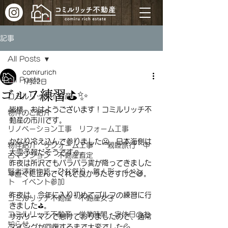
記事
All Posts
comirurich
All Posts
1月22日
ゴルフ練習⛳✨
コミルリッチ不動産
皆様、おはようございます！コミルリッチ不
物件のご紹介
動産の市川です。
リノベーション工事 リフォーム工事
かなり冷え込んで参りました🥶、日本海側は
物件紹介 リフォーム工事 親睦旅行 中
大雪予報だそうです⛄。
古マンション 不動産査定
昨夜は所沢でもパラパラ霙が降ってきました
野老澤雛物語 ひな祭り 雛人形 イベン
❄️直ぐに止んでくれて良かったですけど😅。
ト イベント参加
昨夜は、今年に入り初めてゴルフの練習に行
コミルリッチ不動産 不動産女子
きました⛳。
コミルリッチ不動産 営業時間 定休日のお
サボリーマンで怠けておりましたので、通常
知らせ
スイングが回復するまで大変でした💦。