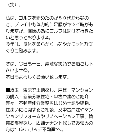
（笑）。
私は、ゴルフを始めたのが５０代からなの
で、プレイ中も体力的に足腰がキツイ時があ
りますが、健康の為にゴルフは続けて行きた
いと思っております⛳。
今年は、身体を柔らかくしなやかに✨体力づ
くりに励みます。
では、今日も一日、素敵な笑顔でお過ごし下
さいませ😊。
本日もよろしくお願い致します。
■埼玉・東京で土地探し、戸建・マンション
の購入・新築分譲住宅・中古戸建のご紹介
等々、不動産仲介業務をはじめ土地や建物、
住まいにに関するご相談、又中古戸建やマン
ションリフォームやリノベーション工事、賃
貸お部屋探し・店舗テナント探しでお悩みの
方は”コミルリッチ不動産”へ。