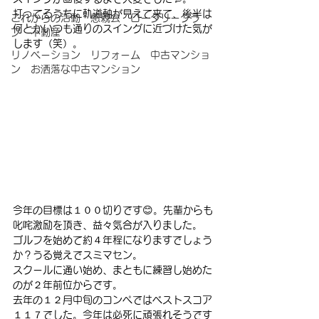
打ってるうちに軌道軸が見えて来て、後半は
これからの活動 懇親会 ロータリークラ
何とかいつも通りのスイングに近づけた気が
ブ 不動産
します（笑）。
リノベーション リフォーム 中古マンショ
ン お洒落な中古マンション
今年の目標は１００切りです😊。先輩からも
叱咤激励を頂き、益々気合が入りました。
ゴルフを始めて約４年程になりますでしょう
か？うる覚えでスミマセン。
スクールに通い始め、まともに練習し始めた
のが２年前位からです。
去年の１２月中旬のコンペではベストスコア
１１７でした。今年は必死に頑張れそうです