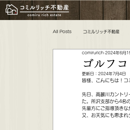
All Posts
コミルリッチ不動産
comirurich
2024年6月1
物件紹介 リフォーム工事 親睦
ゴルフコ
更新日：
2024年7月4日
コミルリッチ不動産 不動産女子
皆様、こんにちは！コ
先日、高麗川カントリ
た。所沢支部から4名の
これからの活動 懇親会 ロータリ
先輩方にご指導頂きな
又、お天気にも恵まれ