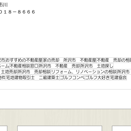
市川
０１８－８６６６
。
沢市
おすすめの不動産屋
家の売却 所沢市 不動産屋
不動産 売却の相
ホーム
不動産相談窓口
所沢市 不動産 売却
所沢市 土地探し
 土地売却
所沢市 売却相談
リフォーム、リノベーションの相談
所沢市
物件
宅地建物取引士 二級建築士
ゴルフコンペ
ゴルフ大好き
宅建協会