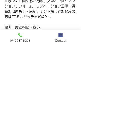
住まいにに関するご相談、又中古戸建やマン
ションリフォーム・リノベーション工事、賃
貸お部屋探し・店舗テナント探しでお悩みの
方は”コミルリッチ不動産”へ。
是非一度ご相談下さい。
皆さまからのアクセスを心よりお待ちしてお
04-2937-6228
Contact
ります。
info＠comirurich.jp
コミルリッチ不動産　市川
コミルリッチ不動産
すべて表示
最新記事