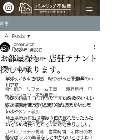
記事
All Posts
comirurich
All Posts
2024年1月28日
お部屋探し・店舗テナント
コミルリッチ不動産
探しも承ります。
物件のご紹介
皆様、こんにちは！コミルリッチ不動産の市
リノベーション工事 リフォーム工事
川です。
物件紹介 リフォーム工事 親睦旅行 中
古マンション 不動産査定
今朝の地震！コワかったですね😱😱😱いよい
よ次は関東地方か⁉と思われた方も多いと思
野老澤雛物語 ひな祭り 雛人形 イベン
います。
ト イベント参加
埼玉県所沢付近は震度３位の揺れだったみた
コミルリッチ不動産 不動産女子
いで💦結構長く揺れていたので焦りました。
コミルリッチ不動産 営業時間 定休日のお
防災グッズの準備をしておかないとですね？
知らせ