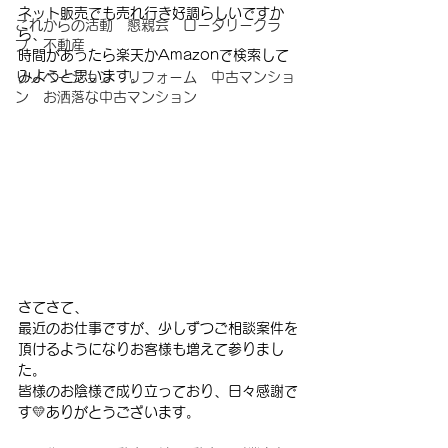
ネット販売でも売れ行き好調らしいですか
これからの活動 懇親会 ロータリークラ
ら、
ブ 不動産
時間があったら楽天かAmazonで検索して
みようと思います。
リノベーション リフォーム 中古マンショ
ン お洒落な中古マンション
さてさて、
最近のお仕事ですが、少しずつご相談案件を
頂けるようになりお客様も増えて参りまし
た。
皆様のお陰様で成り立っており、日々感謝で
す💛ありがとうございます。