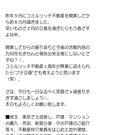
昨年５月にコミルリッチ不動産を開業してか
ら約８カ月過ぎました。
早いもので２月の立春を過ぎたらもう春です
よね🌸。
開業してからの振り返りと今後の活動内容の
方向性もきちんと報告出来る様にしないとで
すね？！。
コミルリッチ不動産１周年が無事に迎えられ
たら”プチ企画”でも考えようと思います
（笑）。
では、今日も一日なるべく笑顔で☺頑張りす
ぎず過ごしましょう✨。
本日もよろしくお願い致します。
■埼玉・東京で土地探し、戸建・マンション
の購入・売却、新築分譲・中古戸建のご紹介
等々、不動産仲介業務をはじめ土地や建物、